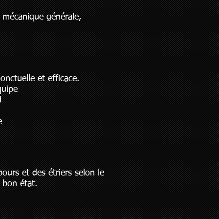
n mécanique générale,
nctuelle et efficace.
quipe
d
e
ours et des étriers selon le
n bon état.